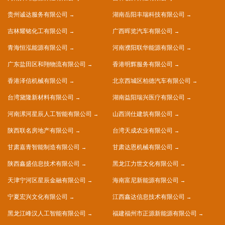
贵州诚达服务有限公司
湖南岳阳丰瑞科技有限公司
吉林耀铭化工有限公司
广西晖览汽车有限公司
青海恒泓能源有限公司
河南濮阳联华能源有限公司
广东盐田区和翔物流有限公司
香港明辉服务有限公司
香港泽信机械有限公司
北京西城区柏德汽车有限公司
台湾黛隆新材料有限公司
湖南益阳瑞兴医疗有限公司
河南漯河星辰人工智能有限公司
山西润仕建筑有限公司
陕西联名房地产有限公司
台湾天成农业有限公司
甘肃嘉青智能制造有限公司
甘肃达恩机械有限公司
陕西鑫盛信息技术有限公司
黑龙江力世文化有限公司
天津宁河区星辰金融有限公司
海南富尼新能源有限公司
宁夏宏兴文化有限公司
江西鑫达信息技术有限公司
黑龙江峰汉人工智能有限公司
福建福州市正源新能源有限公司